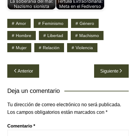
La soberanía del mal:
Tertulia Extraordinaria:
Nazismo sionista
Meta en el Fediverso
Amor
Feminismo
Género
Hombre
Libertad
Machismo
Mujer
Relación
Violencia
Navegación
Anterior
Siguiente
de
entradas
Deja un comentario
Tu dirección de correo electrónico no será publicada.
Los campos obligatorios están marcados con
*
Comentario
*