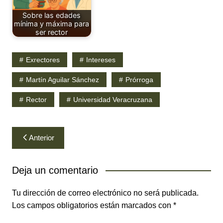
Sobre las edades
mínima y máxima para
ser rector
Exrectores
Intereses
Martín Aguilar Sánchez
Prórroga
Rector
Universidad Veracruzana
Navegación
Anterior
de
entradas
Deja un comentario
Tu dirección de correo electrónico no será publicada.
Los campos obligatorios están marcados con
*