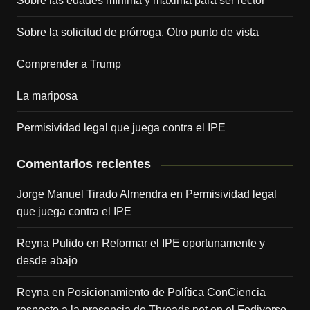
Sobre las edades mínima y máxima para ser rector
Sobre la solicitud de prórroga. Otro punto de vista
Comprender a Trump
La mariposa
Permisividad legal que juega contra el IPE
Comentarios recientes
Jorge Manuel Tirado Almendra
en
Permisividad legal
que juega contra el IPE
Reyna Pulido
en
Reformar el IPE oportunamente y
desde abajo
Reyna
en
Posicionamiento de Política ConCiencia
respecto a la presencia de Threads.net en el Fediverso