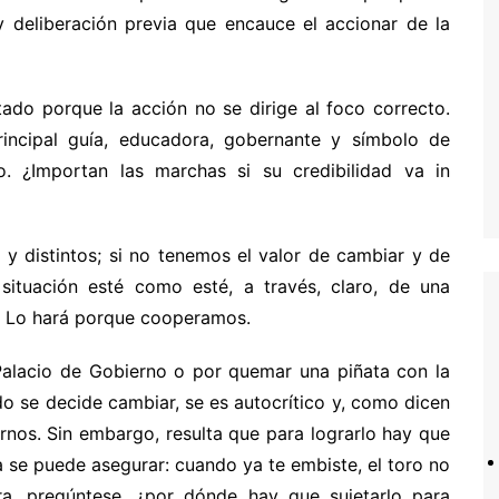
y deliberación previa que encauce el accionar de la
ado porque la acción no se dirige al foco correcto.
principal guía, educadora, gobernante y símbolo de
. ¿Importan las marchas si su credibilidad va in
y distintos; si no tenemos el valor de cambiar y de
situación esté como esté, a través, claro, de una
á. Lo hará porque cooperamos.
l Palacio de Gobierno o por quemar una piñata con la
do se decide cambiar, se es autocrítico y, como dicen
ernos. Sin embargo, resulta que para lograrlo hay que
a se puede asegurar: cuando ya te embiste, el toro no
ra, pregúntese, ¿por dónde hay que sujetarlo para