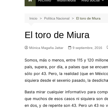
Archivo
Multimedia
Red social
Información gen
¿Cómo usarla?
Inicio
Política Nacional
El toro de Miura
Términos del se
El toro de Miura
Código de cond
Mónica Magaña Jattar
9 septiembre, 2016
Somos, más o menos, entre 115 y 120 millone
país, supera, por día, a países que se encue
sólo por 43. Pero, la realidad (que en México
siquiera desde el sexenio pasado, la desdicha
Basta mirar cualquier informativo para com
que muchos de esos casos ni siquiera son 
en dos, y de repente son 43. Pero un 43 no 