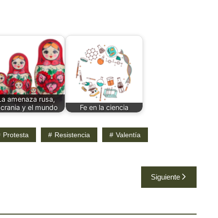
La amenaza rusa,
crania y el mundo
Fe en la ciencia
Protesta
Resistencia
Valentía
Siguiente