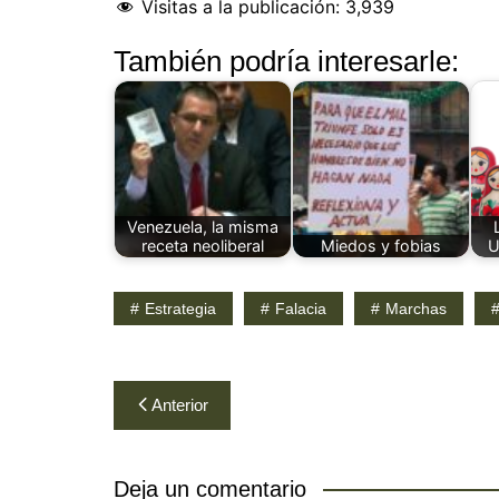
Visitas a la publicación:
3,939
También podría interesarle:
Venezuela, la misma
receta neoliberal
Miedos y fobias
U
Estrategia
Falacia
Marchas
Navegación
Anterior
de
entradas
Deja un comentario