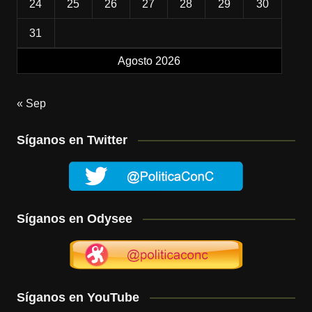
24
25
26
27
28
29
30
31
Agosto 2026
« Sep
Síganos en Twitter
Síganos en Odysee
Síganos en YouTube