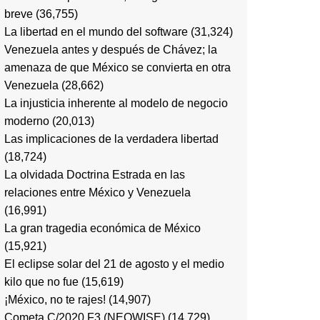
breve
(36,755)
La libertad en el mundo del software
(31,324)
Venezuela antes y después de Chávez; la
amenaza de que México se convierta en otra
Venezuela
(28,662)
La injusticia inherente al modelo de negocio
moderno
(20,013)
Las implicaciones de la verdadera libertad
(18,724)
La olvidada Doctrina Estrada en las
relaciones entre México y Venezuela
(16,991)
La gran tragedia económica de México
(15,921)
El eclipse solar del 21 de agosto y el medio
kilo que no fue
(15,619)
¡México, no te rajes!
(14,907)
Cometa C/2020 F3 (NEOWISE)
(14,729)