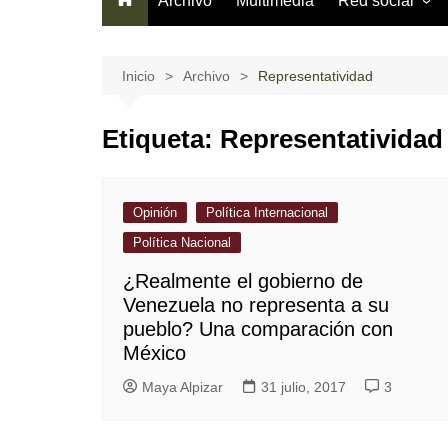
Archivo
Multimedia
Red social
Información gen
¿Cómo usarla?
Inicio
Archivo
Representatividad
Términos del se
Etiqueta:
Representatividad
Código de cond
Opinión
Política Internacional
Política Nacional
¿Realmente el gobierno de
Venezuela no representa a su
pueblo? Una comparación con
México
Maya Alpizar
31 julio, 2017
3