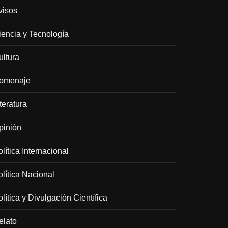
visos
iencia y Tecnología
ultura
omenaje
teratura
pinión
lítica Internacional
olítica Nacional
lítica y Divulgación Científica
elato