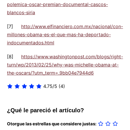
polemica-oscar-premian-documental-cascos-
blancos-siria
[7]
http://www.elfinanciero.com.mx/nacional/con-
millones-obama-es-el-que-mas-ha-deportado-
indocumentados.html
[8]
https://www.washingtonpost.com/blogs/right-
turn/wp/2013/02/25/why-was-michelle-obama-at-
the-oscars/?utm_term=.9bb04e7944d6
4.75/5
(4)
¿Qué le pareció el artículo?
Otorgue las estrellas que considere justas: