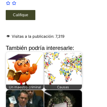
Visitas a la publicación:
7,319
También podría interesarle:
Un maestro criminal
Causas