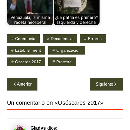
Venezuela, la misma
¿La patria es primero?
receta neoliberal
Izquierda y derecha
Ceremonia
Decadencia
Errores
Establishment
Organización
Óscares 2017
Protesta
Navegación
Anterior
Siguiente
de
entradas
Un comentario en «
Osóscares 2017
»
Gladys
dice: