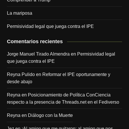
La mariposa
Permisividad legal que juega contra el IPE
Comentarios recientes
Jorge Manuel Tirado Almendra
en
Permisividad legal
que juega contra el IPE
Reyna Pulido
en
Reformar el IPE oportunamente y
desde abajo
Reyna
en
Posicionamiento de Política ConCiencia
respecto a la presencia de Threads.net en el Fediverso
Reyna
en
Diálogo con la Muerte
Jez
en
¡Al amigo que me quitaron; al amigo que nos