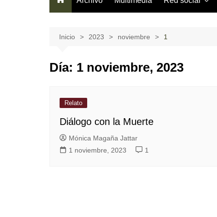
Archivo
Multimedia
Red social
Información gen
¿Cómo usarla?
Inicio
2023
noviembre
1
Términos del se
Día:
1 noviembre, 2023
Código de cond
Relato
Diálogo con la Muerte
Mónica Magaña Jattar
1 noviembre, 2023
1