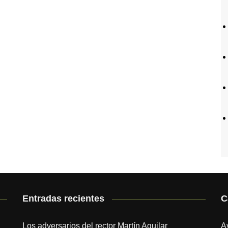
Entradas recientes
C
Los adversarios del rector Martín Aguilar
A