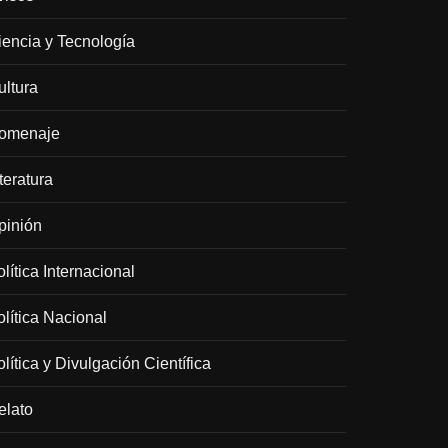
iencia y Tecnología
ultura
omenaje
teratura
pinión
lítica Internacional
olítica Nacional
lítica y Divulgación Científica
elato