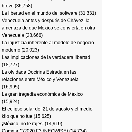
breve
(36,758)
La libertad en el mundo del software
(31,331)
Venezuela antes y después de Chávez; la
amenaza de que México se convierta en otra
Venezuela
(28,666)
La injusticia inherente al modelo de negocio
moderno
(20,023)
Las implicaciones de la verdadera libertad
(18,727)
La olvidada Doctrina Estrada en las
relaciones entre México y Venezuela
(16,995)
La gran tragedia económica de México
(15,924)
El eclipse solar del 21 de agosto y el medio
kilo que no fue
(15,625)
¡México, no te rajes!
(14,910)
Cometa C/2020 F3 (NEOWISE)
(14,734)