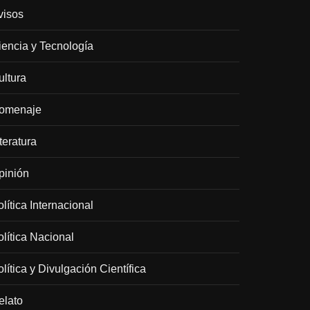
visos
iencia y Tecnología
ultura
omenaje
teratura
pinión
lítica Internacional
olítica Nacional
lítica y Divulgación Científica
elato