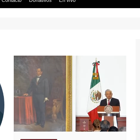
Contacto
Donativos
En vivo
eral
rvicio
ucta