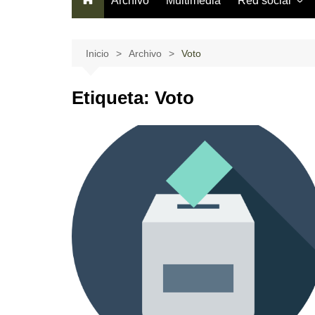
Archivo
Multimedia
Red social
Información gen
¿Cómo usarla?
Inicio
Archivo
Voto
Términos del se
Etiqueta:
Voto
Código de cond