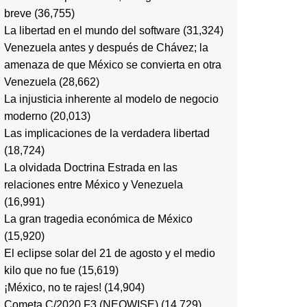
breve
(36,755)
La libertad en el mundo del software
(31,324)
Venezuela antes y después de Chávez; la
amenaza de que México se convierta en otra
Venezuela
(28,662)
La injusticia inherente al modelo de negocio
moderno
(20,013)
Las implicaciones de la verdadera libertad
(18,724)
La olvidada Doctrina Estrada en las
relaciones entre México y Venezuela
(16,991)
La gran tragedia económica de México
(15,920)
El eclipse solar del 21 de agosto y el medio
kilo que no fue
(15,619)
¡México, no te rajes!
(14,904)
Cometa C/2020 F3 (NEOWISE)
(14,729)