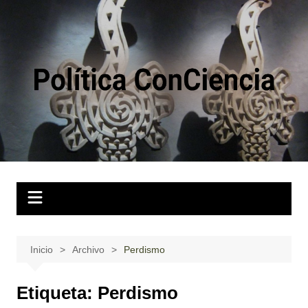
Saltar
al
contenido
Inicio
Archivo
Perdismo
Etiqueta:
Perdismo