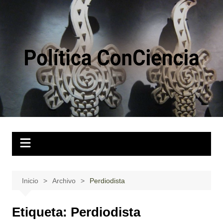
Saltar
al
contenido
Inicio
Archivo
Perdiodista
Etiqueta:
Perdiodista