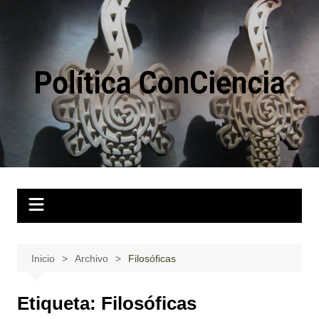
Saltar
al
contenido
Inicio
Archivo
Filosóficas
Etiqueta:
Filosóficas