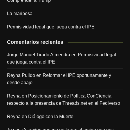
Comprender a Trump
La mariposa
Permisividad legal que juega contra el IPE
Comentarios recientes
Jorge Manuel Tirado Almendra
en
Permisividad legal
que juega contra el IPE
Reyna Pulido
en
Reformar el IPE oportunamente y
desde abajo
Reyna
en
Posicionamiento de Política ConCiencia
respecto a la presencia de Threads.net en el Fediverso
Reyna
en
Diálogo con la Muerte
Jez
en
¡Al amigo que me quitaron; al amigo que nos