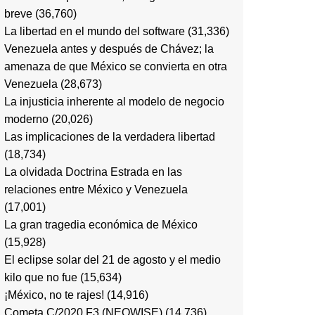
breve
(36,760)
La libertad en el mundo del software
(31,336)
Venezuela antes y después de Chávez; la
amenaza de que México se convierta en otra
Venezuela
(28,673)
La injusticia inherente al modelo de negocio
moderno
(20,026)
Las implicaciones de la verdadera libertad
(18,734)
La olvidada Doctrina Estrada en las
relaciones entre México y Venezuela
(17,001)
La gran tragedia económica de México
(15,928)
El eclipse solar del 21 de agosto y el medio
kilo que no fue
(15,634)
¡México, no te rajes!
(14,916)
Cometa C/2020 F3 (NEOWISE)
(14,736)