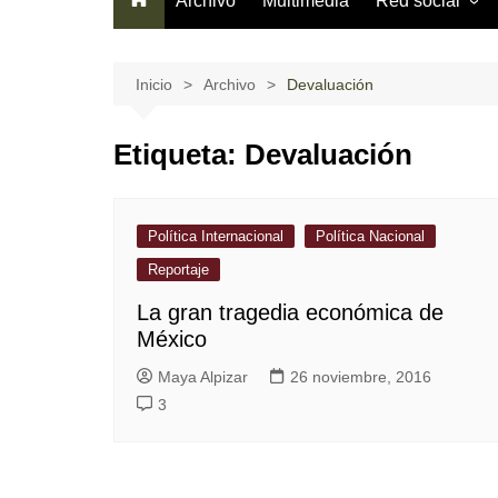
Archivo
Multimedia
Red social
Información gen
¿Cómo usarla?
Inicio
Archivo
Devaluación
Términos del se
Etiqueta:
Devaluación
Código de cond
Política Internacional
Política Nacional
Reportaje
La gran tragedia económica de
México
Maya Alpizar
26 noviembre, 2016
3