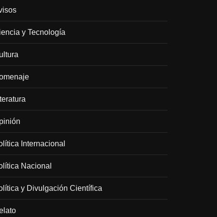
visos
iencia y Tecnología
ultura
omenaje
teratura
pinión
lítica Internacional
olítica Nacional
lítica y Divulgación Científica
elato