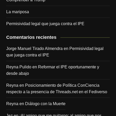
La mariposa
Permisividad legal que juega contra el IPE
Comentarios recientes
Jorge Manuel Tirado Almendra
en
Permisividad legal
que juega contra el IPE
Reyna Pulido
en
Reformar el IPE oportunamente y
desde abajo
Reyna
en
Posicionamiento de Política ConCiencia
respecto a la presencia de Threads.net en el Fediverso
Reyna
en
Diálogo con la Muerte
Jez
en
¡Al amigo que me quitaron; al amigo que nos