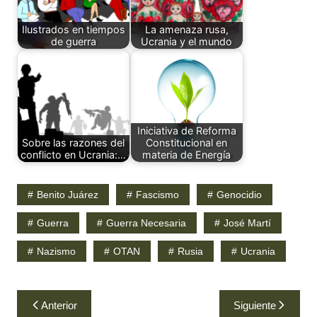
Ilustrados en tiempos
La amenaza rusa,
de guerra
Ucrania y el mundo
Iniciativa de Reforma
Sobre las razones del
Constitucional en
conflicto en Ucrania:…
materia de Energía
Benito Juárez
Fascismo
Genocidio
Guerra
Guerra Necesaria
José Martí
Nazismo
OTAN
Rusia
Ucrania
Navegación
Anterior
Siguiente