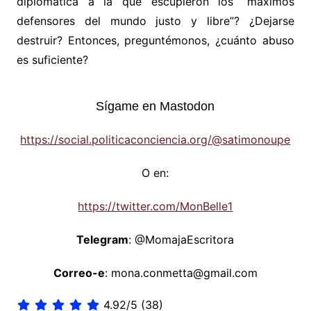
diplomática a la que escupieron los “máximos
defensores del mundo justo y libre”? ¿Dejarse
destruir? Entonces, preguntémonos, ¿cuánto abuso
es suficiente?
Sígame en Mastodon
https://social.politicaconciencia.org/@satimonoupe
O en:
https://twitter.com/MonBelle1
Telegram
: @MomajaEscritora
Correo-e
: mona.conmetta@gmail.com
4.92/5
(38)