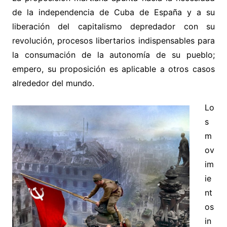
de la independencia de Cuba de España y a su
liberación del capitalismo depredador con su
revolución, procesos libertarios indispensables para
la consumación de la autonomía de su pueblo;
empero, su proposición es aplicable a otros casos
alrededor del mundo.
Lo
s
m
ov
im
ie
nt
os
in