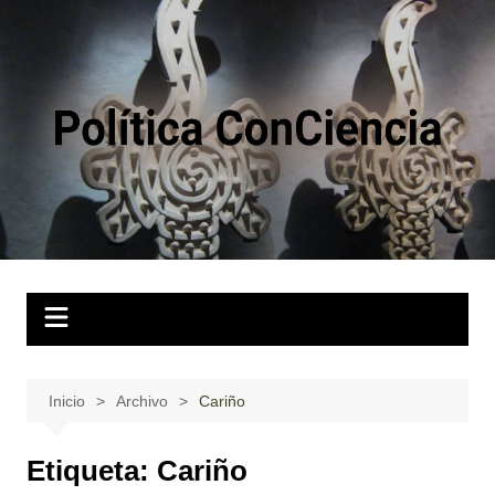
Saltar
al
contenido
Inicio
Archivo
Cariño
Etiqueta:
Cariño